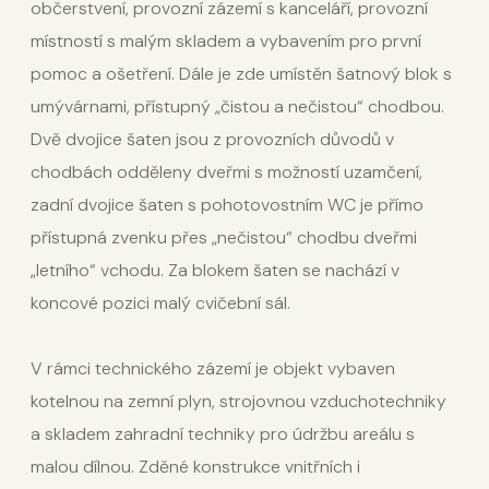
občerstvení, provozní zázemí s kanceláří, provozní
místností s malým skladem a vybavením pro první
pomoc a ošetření. Dále je zde umístěn šatnový blok s
umývárnami, přístupný „čistou a nečistou“ chodbou.
Dvě dvojice šaten jsou z provozních důvodů v
chodbách odděleny dveřmi s možností uzamčení,
zadní dvojice šaten s pohotovostním WC je přímo
přístupná zvenku přes „nečistou“ chodbu dveřmi
„letního“ vchodu. Za blokem šaten se nachází v
koncové pozici malý cvičební sál.
V rámci technického zázemí je objekt vybaven
kotelnou na zemní plyn, strojovnou vzduchotechniky
a skladem zahradní techniky pro údržbu areálu s
malou dílnou. Zděné konstrukce vnitřních i