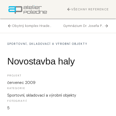
arrow_back
VŠECHNY REFERENCE
arrow_back
Obytný komplex Hradec Králové
Gymnázium Dr. Josefa Pekaře - zpřístupnění školní budovy pro tělesně postižené
arrow_forward
SPORTOVNÍ, SKLADOVACÍ A VÝROBNÍ OBJEKTY
Novostavba haly
PROJEKT
červenec 2009
KATEGORIE
Sportovní, skladovací a výrobní objekty
FOTOGRAFIÍ
5