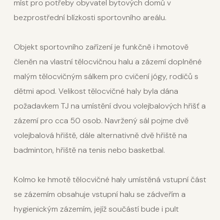
míst pro potřeby obyvatel bytových domů v
bezprostřední blízkosti sportovního areálu.
Objekt sportovního zařízení je funkčně i hmotově
členěn na vlastní tělocvičnou halu a zázemí doplněné
malým tělocvičným sálkem pro cvičení jógy, rodičů s
dětmi apod. Velikost tělocvičné haly byla dána
požadavkem TJ na umístění dvou volejbalových hřišť a
zázemí pro cca 50 osob. Navržený sál pojme dvě
volejbalová hřiště, dále alternativně dvě hřiště na
badminton, hřiště na tenis nebo basketbal.
Kolmo ke hmotě tělocvičné haly umístěná vstupní část
se zázemím obsahuje vstupní halu se zádveřím a
hygienickým zázemím, jejíž součástí bude i pult